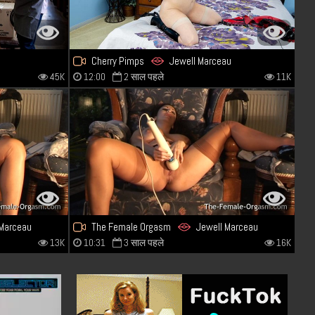
Cherry Pimps
Jewell Marceau
45K
12:00
2 साल पहले
11K
 Marceau
The Female Orgasm
Jewell Marceau
13K
10:31
3 साल पहले
16K