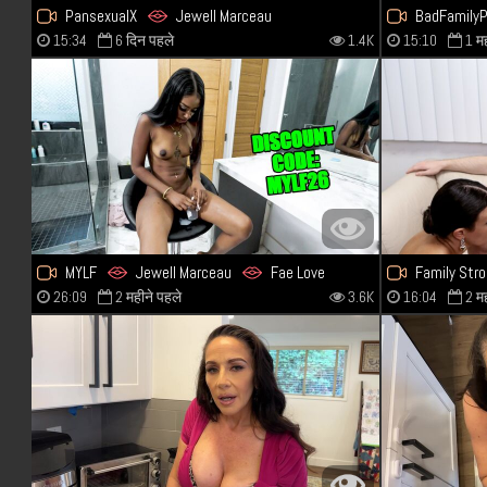
PansexualX
Jewell Marceau
BadFamily
15:34
6 दिन पहले
1.4K
15:10
1 म
Zariah Aura
Donnie Roc
MYLF
Jewell Marceau
Fae Love
Family Str
26:09
2 महीने पहले
3.6K
16:04
2 म
Anthony Pi