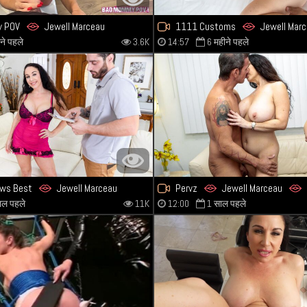
 POV
Jewell Marceau
1111 Customs
Jewell Mar
ने पहले
3.6K
14:57
6 महीने पहले
ws Best
Jewell Marceau
Pervz
Jewell Marceau
ाल पहले
11K
12:00
1 साल पहले