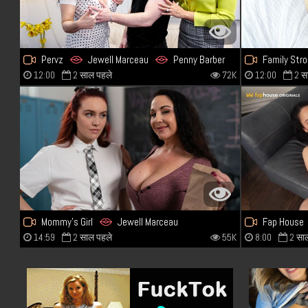
Pervz
Jewell Marceau
Penny Barber
Family Str
12:00
2 साल पहले
72K
12:00
2 स
Mommy's Girl
Jewell Marceau
Fap House
14:59
2 साल पहले
55K
8:00
2 सा
Freya Parker