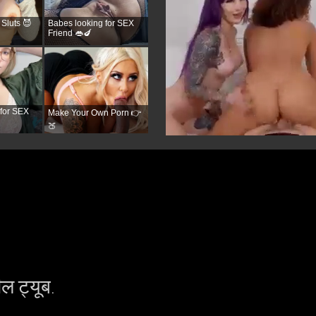
Sluts 😈
Babes looking for SEX
Friend 👄🍆
for SEX
Make Your Own Porn 👉
🍑
ल ट्यूब.