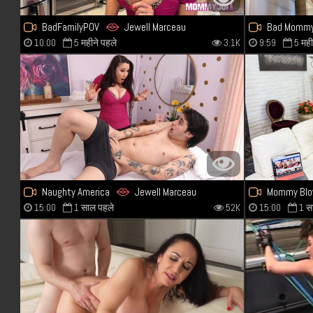
BadFamilyPOV
Jewell Marceau
Bad Mommy
10:00
5 महीने पहले
3.1K
9:59
5 मही
Naughty America
Jewell Marceau
Mommy Blo
15:00
1 साल पहले
52K
15:00
1 स