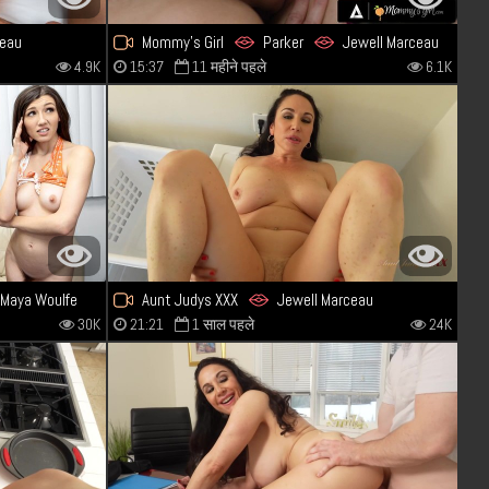
ceau
Mommy's Girl
Parker
Jewell Marceau
4.9K
15:37
11 महीने पहले
6.1K
Maya Woulfe
Aunt Judys XXX
Jewell Marceau
30K
21:21
1 साल पहले
24K