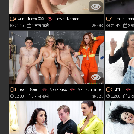
Aunt Judys XXX
Jewell Marceau
Erotic Fem
21:15
1 साल पहले
49K
21:47
2 स
Team Skeet
Alexa Kiss
Madison Brite
MYLF
12:00
2 साल पहले
62K
12:00
2 स
Channy Cros