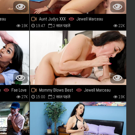
ceau
Aunt Judys XXX
Jewell Marceau
19K
19:47
2 साल पहले
22K
u
Fae Love
Mommy Blows Best
Jewell Marceau
27K
15:00
2 साल पहले
19K