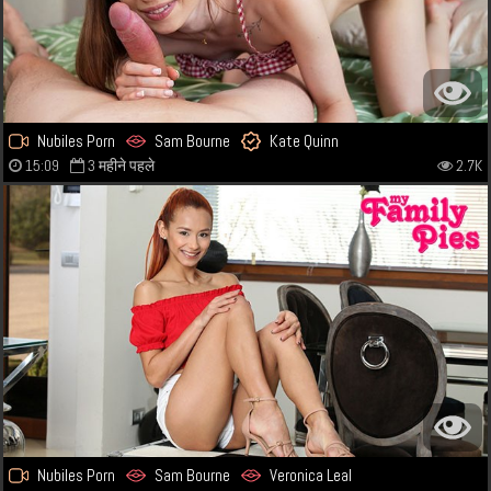
Nubiles Porn
Sam Bourne
Kate Quinn
15:09
3 महीने पहले
2.7K
Nubiles Porn
Sam Bourne
Veronica Leal