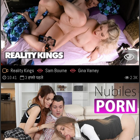
Reality Kings
Sam Bourne
Gina Varney
10:41
3 हफ्ते पहले
2.3K