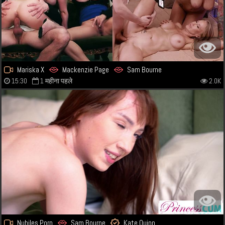
Mariska X
Mackenzie Page
Sam Bourne
15:30
1 महीना पहले
2.0K
Nubiles Porn
Sam Bourne
Kate Quinn