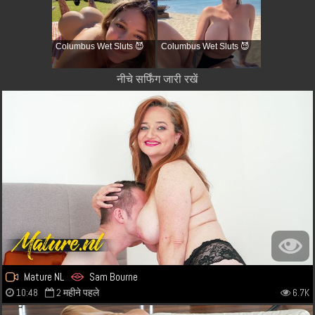
Columbus Wet Sluts 😈
Columbus Wet Sluts 😈
नीचे सर्फिंग जारी रखें
Mature NL
Sam Bourne
10:48
2 महीने पहले
6.7K