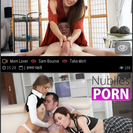
Mom Lover
Sam Bourne
Talia Mint
15:29
1 हफ्ता पहले
16K