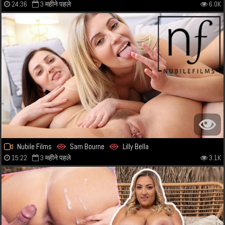
24:36
3 महीने पहले
6.0K
Nubile Films
Sam Bourne
Lilly Bella
15:22
3 महीने पहले
3.1K