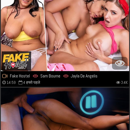
Fake Hostel
Sam Bourne
Jayla De Angelis
14:59
4 हफ्ते पहले
3.4K