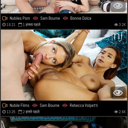
Nubiles Porn
Sam Bourne
Bonnie Dolce
19:21
1 हफ्ता पहले
3.2K
Nubile Films
Sam Bourne
Rebecca Volpetti
13:25
2 हफ्ते पहले
2.6K