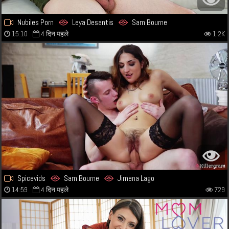
Nubiles Porn
Leya Desantis
Sam Bourne
15:10
4 दिन पहले
1.2K
Spicevids
Sam Bourne
Jimena Lago
14:59
4 दिन पहले
729