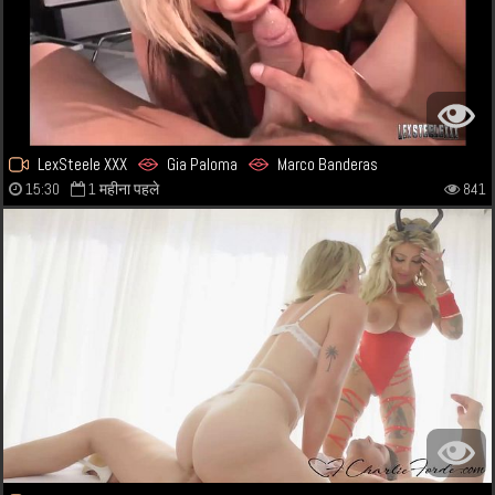
LexSteele XXX
Gia Paloma
Marco Banderas
15:30
1 महीना पहले
841