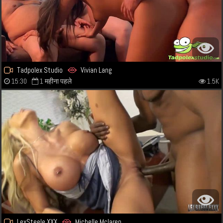
Tadpolex Studio
Vivian Lang
15:30
1 महीना पहले
1.5K
LexSteele XXX
Michelle Mclaren