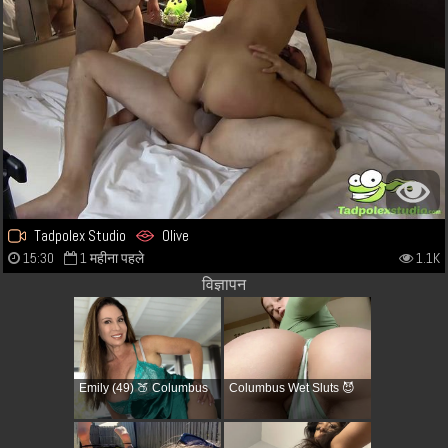
Tadpolex Studio
Olive
15:30
1 महीना पहले
1.1K
विज्ञापन
Emily (49) 🍑 Columbus
Columbus Wet Sluts 😈