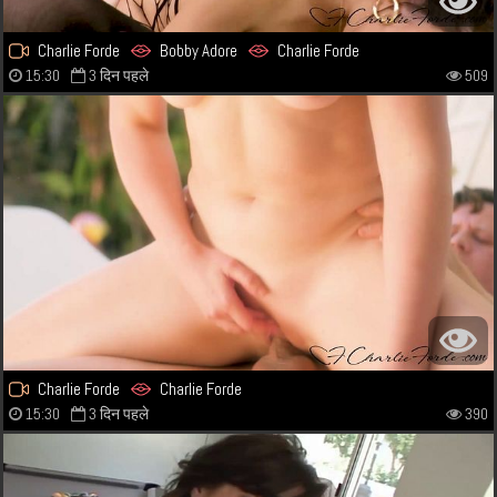
Charlie Forde
Bobby Adore
Charlie Forde
15:30
3 दिन पहले
509
Charlie Forde
Charlie Forde
15:30
3 दिन पहले
390