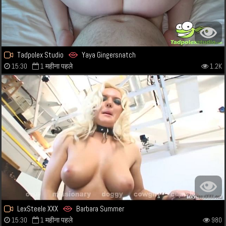
Tadpolex Studio
Yaya Gingersnatch
15:30
1 महीना पहले
1.2K
LexSteele XXX
Barbara Summer
15:30
1 महीना पहले
980