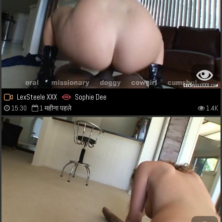
LexSteele XXX
Sophie Dee
15:30
1 महीना पहले
1.4K