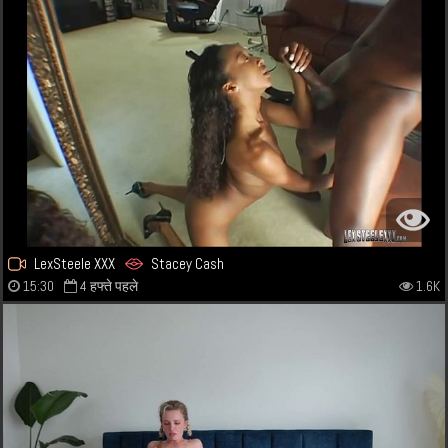
LexSteele XXX
Stacey Cash
15:30
4 हफ्ते पहले
1.6K