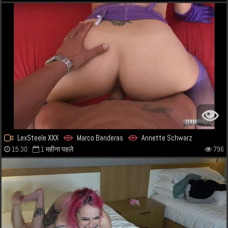
LexSteele XXX
Marco Banderas
Annette Schwarz
15:30
1 महीना पहले
796