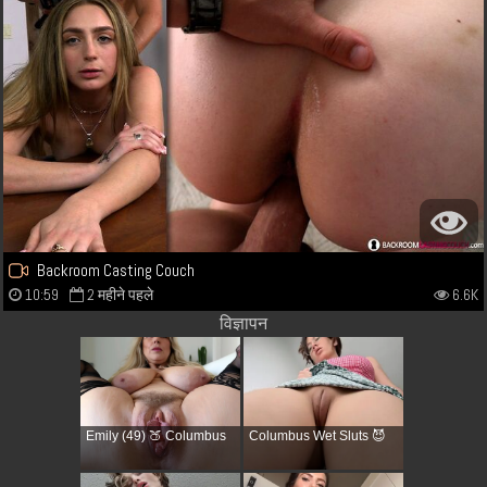
Backroom Casting Couch
10:59
2 महीने पहले
6.6K
विज्ञापन
Emily (49) 🍑 Columbus
Columbus Wet Sluts 😈