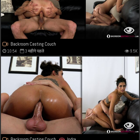
Backroom Casting Couch
10:54
3 महीने पहले
9.5K
Backroom Casting Couch
Indra