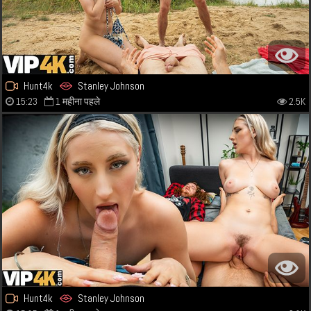
Hunt4k
Stanley Johnson
15:23
1 महीना पहले
2.5K
Hunt4k
Stanley Johnson