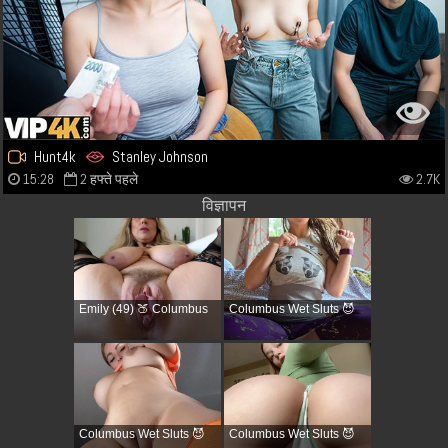
Hunt4k
Stanley Johnson
15:28
2 हफ्ते पहले
2.7K
विज्ञापन
Emily (49) 🍑 Columbus
Columbus Wet Sluts 😈
Columbus Wet Sluts 😈
Columbus Wet Sluts 😈