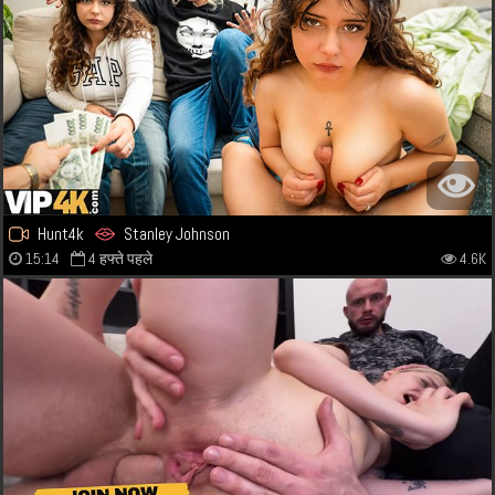
Hunt4k
Stanley Johnson
15:14
4 हफ्ते पहले
4.6K