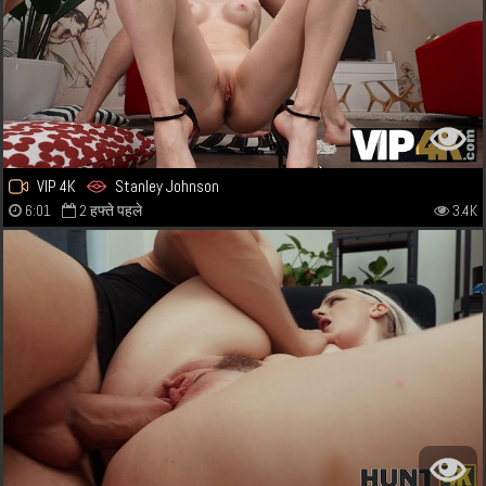
VIP 4K
Stanley Johnson
6:01
2 हफ्ते पहले
3.4K