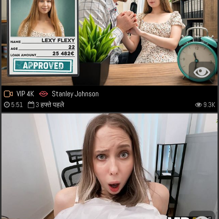
VIP 4K
Stanley Johnson
5:51
3 हफ्ते पहले
9.3K