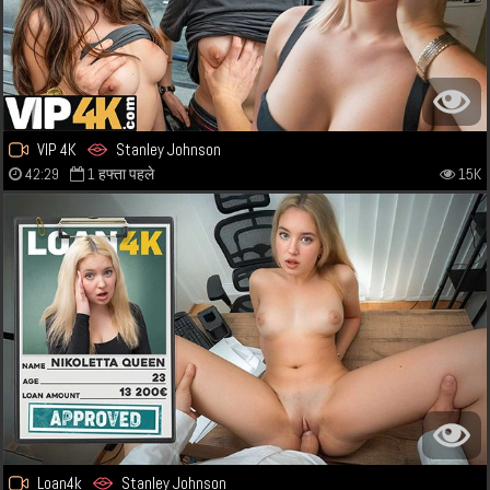
VIP 4K
Stanley Johnson
42:29
1 हफ्ता पहले
15K
Loan4k
Stanley Johnson