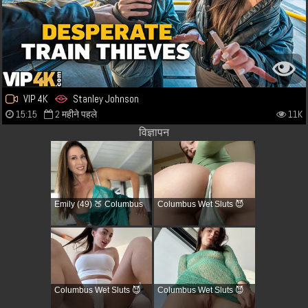
VIP 4K
Stanley Johnson
15:15
2 महीने पहले
11K
विज्ञापन
Emily (49) 🍑 Columbus
Columbus Wet Sluts 😈
Columbus Wet Sluts 😈
Columbus Wet Sluts 😈