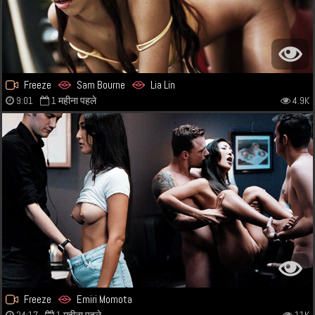
Freeze
Sam Bourne
Lia Lin
9:01
1 महीना पहले
4.9K
Freeze
Emiri Momota