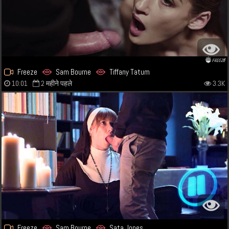
Freeze
Sam Bourne
Tiffany Tatum
10:01
2 महीने पहले
3.3K
Freeze
Sam Bourne
Sata Jones