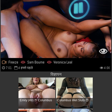
Freeze
Sam Bourne
Veronica Leal
7:01
4 हफ्ते पहले
4.6K
विज्ञापन
Emily (49) 🍑 Columbus
Columbus Wet Sluts 😈