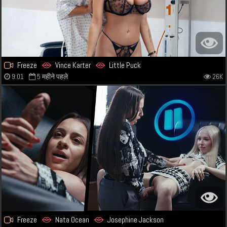
Freeze
Vince Karter
Little Puck
9:01
5 महीने पहले
26K
Freeze
Nata Ocean
Josephine Jackson